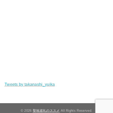
Tweets by takanashi_yuika
© 2026
聖地巡礼のススメ
All Rights Reserved.