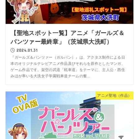
【聖地スポット一覧】アニメ「ガールズ＆
パンツァー最終章」（茨城県大洗町）
2024.01.31
『ガールズ＆パンツァー（ガルパン）』は、アクタス制作による日
本のオリジナルテレビアニメ作品及びそれらを原作としたマンガ、
ゲーム作品です。架空の武道「戦車道」をテーマに、主人公・西住
みほが率いる大洗女子学園戦車道チームの奮...
アニメ聖地（作品）