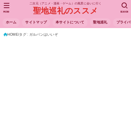
二次元（アニメ・漫画・ゲーム）の風景に会いに行く
聖地巡礼のススメ
MENU
SEARCH
ホーム
サイトマップ
本サイトについて
聖地巡礼
プライバ
HOME
タグ : ガルパンはいいぞ