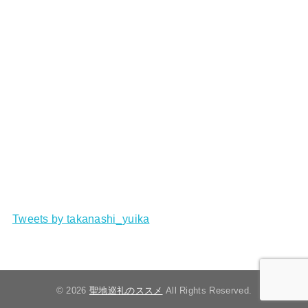
Tweets by takanashi_yuika
© 2026
聖地巡礼のススメ
All Rights Reserved.