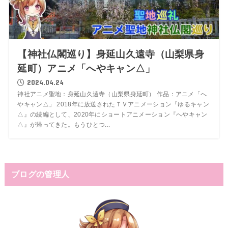
【神社仏閣巡り】身延山久遠寺（山梨県身
延町）アニメ「へやキャン△」
2024.04.24
神社アニメ聖地：身延山久遠寺（山梨県身延町） 作品：アニメ「へ
やキャン△」 2018年に放送されたＴＶアニメーション『ゆるキャン
△』の続編として、2020年にショートアニメーション『へやキャン
△』が帰ってきた。もうひとつ...
ブログの管理人