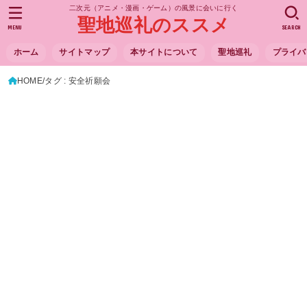
二次元（アニメ・漫画・ゲーム）の風景に会いに行く
聖地巡礼のススメ
MENU
SEARCH
ホーム
サイトマップ
本サイトについて
聖地巡礼
プライバ
HOME
タグ : 安全祈願会