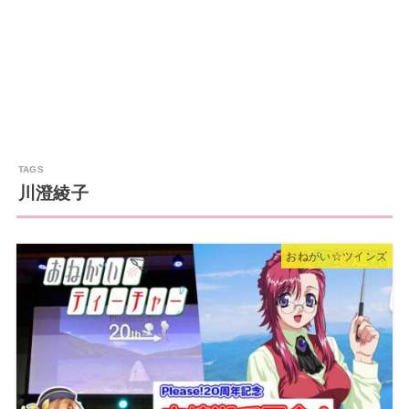
川澄綾子
おねがい☆ツインズ