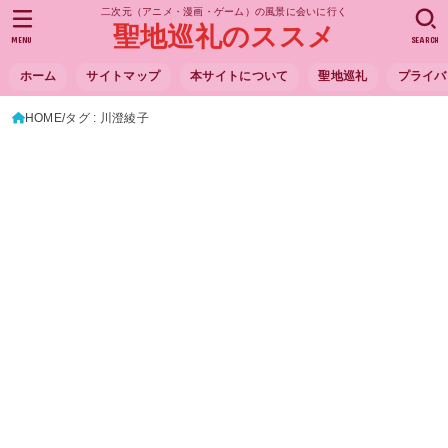
二次元（アニメ・漫画・ゲーム）の風景に会いに行く
聖地巡礼のススメ
MENU
SEARCH
ホーム
サイトマップ
本サイトについて
聖地巡礼
プライバ
HOME
タグ : 川澄綾子